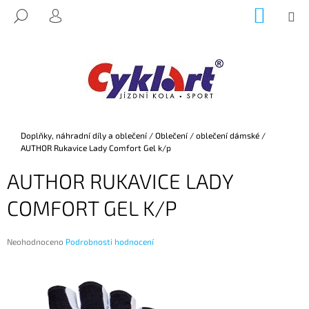
K
Přejít
NÁKUP
M
HLEDAT
na
KOŠÍK
O
PŘIHLÁŠENÍ
ZPĚT
ZPĚT
obsah
Š
Í
C
K
O
P
O
Domů
Doplňky, náhradní díly a oblečení
/
Oblečení
/
oblečení dámské
/
T
AUTHOR Rukavice Lady Comfort Gel k/p
Ř
AUTHOR RUKAVICE LADY
E
B
COMFORT GEL K/P
U
J
Průměrné
Neohodnoceno
Podrobnosti hodnocení
E
hodnocení
produktu
T
je
E
0,0
z
N