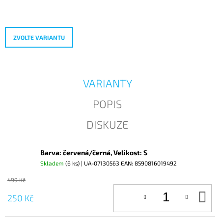
Měrná
J
cena:
E
M
E
ZVOLTE VARIANTU
VARIANTY
POPIS
DISKUZE
Barva: červená/černá, Velikost: S
Skladem
(6 ks)
| UA-07130563
EAN:
8590816019492
499 Kč
D
250 Kč
KO