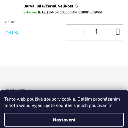
Barva: bílá/černá, Velikost: S
Skladem
(6 ks)
| UA-07130560
EAN:
8590816019461
499 Kč
D
250 Kč
KO
Z
Á
TOPLIST
P
Tento web používá soubory cookie. Dalším procházením
A
tohoto webu vyjadřujete souhlas s jejich používáním.
T
Í
Nastavení
ESHOP
Facebook
Instagram