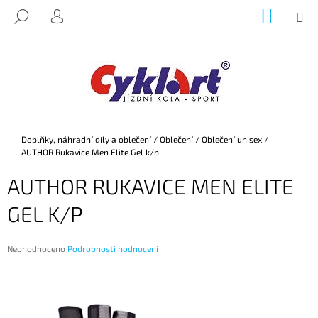
K
Přejít
NÁKUP
M
HLEDAT
na
KOŠÍK
O
PŘIHLÁŠENÍ
ZPĚT
ZPĚT
obsah
Š
Í
C
K
O
P
O
Domů
Doplňky, náhradní díly a oblečení
/
Oblečení
/
Oblečení unisex
/
T
AUTHOR Rukavice Men Elite Gel k/p
Ř
AUTHOR RUKAVICE MEN ELITE
E
B
GEL K/P
U
J
Průměrné
Neohodnoceno
Podrobnosti hodnocení
E
hodnocení
produktu
T
je
E
0,0
z
N