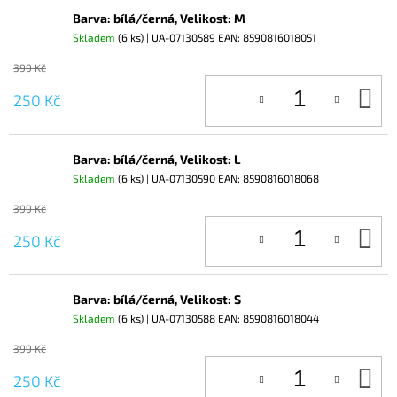
Barva: bílá/černá, Velikost: M
Skladem
(6 ks)
| UA-07130589
EAN:
8590816018051
399 Kč
D
250 Kč
KO
Barva: bílá/černá, Velikost: L
Skladem
(6 ks)
| UA-07130590
EAN:
8590816018068
399 Kč
D
250 Kč
KO
Barva: bílá/černá, Velikost: S
Skladem
(6 ks)
| UA-07130588
EAN:
8590816018044
399 Kč
D
250 Kč
KO