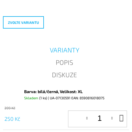
Měrná
J
cena:
E
M
E
ZVOLTE VARIANTU
VARIANTY
POPIS
DISKUZE
Barva: bílá/černá, Velikost: XL
Skladem
(1 ks)
| UA-07130591
EAN:
8590816018075
399 Kč
D
250 Kč
KO