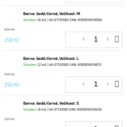
Barva: šedá/černá, Velikost: M
Skladem
(6 ks)
| UA-07130582
EAN:
8590816018006
399 Kč
D
250 Kč
KO
Barva: šedá/černá, Velikost: L
Skladem
(2 ks)
| UA-07130583
EAN:
8590816018013
399 Kč
D
250 Kč
KO
Barva: šedá/černá, Velikost: S
Skladem
(6 ks)
| UA-07130581
EAN:
8590816019638
399 Kč