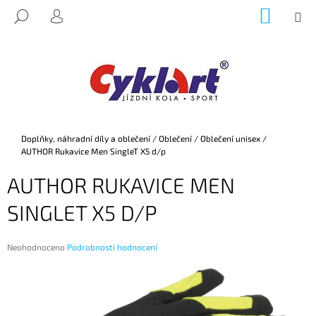
K
Přejít
NÁKUP
M
HLEDAT
na
KOŠÍK
O
PŘIHLÁŠENÍ
ZPĚT
ZPĚT
obsah
Š
Í
C
K
O
P
O
Domů
Doplňky, náhradní díly a oblečení
/
Oblečení
/
Oblečení unisex
/
T
AUTHOR Rukavice Men SingleT X5 d/p
Ř
AUTHOR RUKAVICE MEN
E
B
SINGLET X5 D/P
U
J
Průměrné
Neohodnoceno
Podrobnosti hodnocení
E
hodnocení
produktu
T
je
E
0,0
z
N