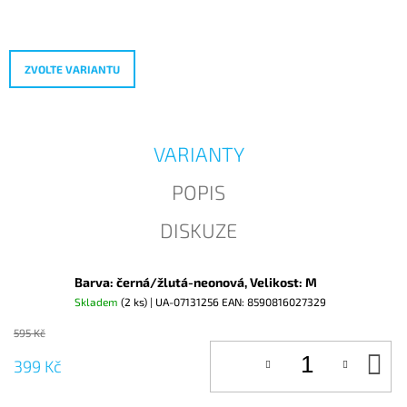
Měrná
J
cena:
E
M
E
ZVOLTE VARIANTU
VARIANTY
POPIS
DISKUZE
Barva: černá/žlutá-neonová, Velikost: M
Skladem
(2 ks)
| UA-07131256
EAN:
8590816027329
595 Kč
D
399 Kč
KO