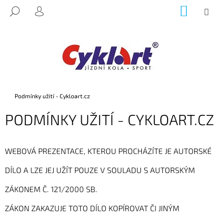
K
Přejít
NÁKUP
M
HLEDAT
na
KOŠÍK
O
PŘIHLÁŠENÍ
ZPĚT
ZPĚT
obsah
Š
Í
C
K
O
P
O
Domů
Podmínky užití - Cykloart.cz
T
Ř
PODMÍNKY UŽITÍ - CYKLOART.CZ
E
B
WEBOVÁ PREZENTACE, KTEROU PROCHÁZÍTE JE AUTORSKÉ
U
J
DÍLO A LZE JEJ UŽÍT POUZE V SOULADU S AUTORSKÝM
E
ZÁKONEM Č. 121/2000 SB.
T
E
ZÁKON ZAKAZUJE TOTO DÍLO KOPÍROVAT ČI JINÝM
N