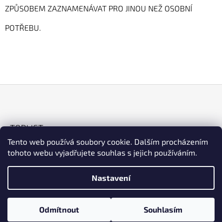
ZPŮSOBEM ZAZNAMENÁVAT PRO JINOU NEŽ OSOBNÍ
A
J
POTŘEBU.
Í
T
?
Z
HLEDAT
Á
TOPLIST
P
Tento web používá soubory cookie. Dalším procházením
A
tohoto webu vyjadřujete souhlas s jejich používáním.
D
T
O
Í
P
Nastavení
O
ESHOP
Facebook
Instagram
R
U
© 2026 Cykloart. Všechna práva vyhrazena.
Vytvořil Shoptet
Odmítnout
Souhlasím
Upravit nastavení cookies
Č
U