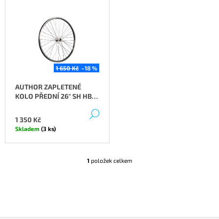
P
V
A
R
Ý
J
O
P
Í
D
I
T
U
S
?
K
P
1 650 Kč
–18 %
T
R
AUTHOR ZAPLETENÉ
Ů
O
KOLO PŘEDNÍ 26" SH HB
D
TX RU
DETAIL
HLEDAT
U
1 350 Kč
K
Skladem
(3 ks)
T
D
Ů
O
1
položek celkem
O
P
V
O
L
R
Á
U
D
Č
A
U