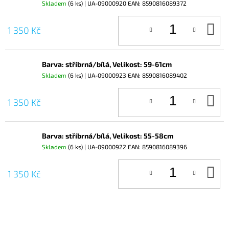
Skladem
(6 ks)
| UA-09000920
EAN:
8590816089372
D
1 350 Kč
KO
Barva: stříbrná/bílá, Velikost: 59-61cm
Skladem
(6 ks)
| UA-09000923
EAN:
8590816089402
D
1 350 Kč
KO
Barva: stříbrná/bílá, Velikost: 55-58cm
Skladem
(6 ks)
| UA-09000922
EAN:
8590816089396
D
1 350 Kč
KO