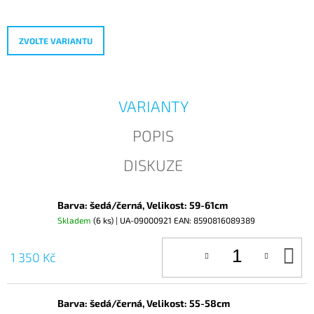
cena:
J
E
M
ZVOLTE VARIANTU
E
VARIANTY
POPIS
DISKUZE
Barva: šedá/černá, Velikost: 59-61cm
Skladem
(6 ks)
| UA-09000921
EAN:
8590816089389
D
1 350 Kč
KO
Barva: šedá/černá, Velikost: 55-58cm