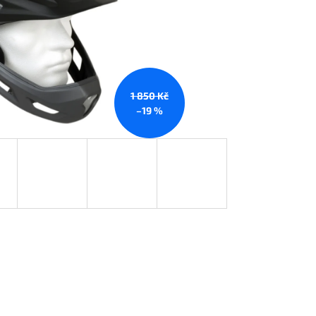
1 850 Kč
–19 %