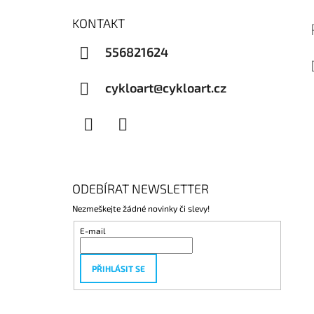
KONTAKT
556821624
cykloart@cykloart.cz
Facebook
Instagram
ODEBÍRAT NEWSLETTER
Nezmeškejte žádné novinky či slevy!
E-mail
PŘIHLÁSIT SE