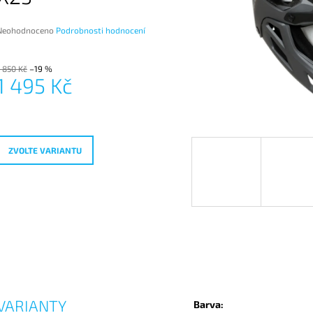
Průměrné
Neohodnoceno
Podrobnosti hodnocení
hodnocení
produktu
e
1 850 Kč
–19 %
1 495 Kč
,0
Měrná
vězdiček.
ena:
ZVOLTE VARIANTU
VARIANTY
Barva: