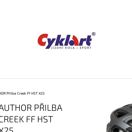
CO POTŘEBUJETE NAJÍT?
HLEDAT
DOPORUČUJEME
OR Přilba Creek FF HST X25
AUTHOR PŘILBA
CREEK FF HST
X25