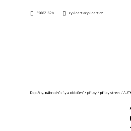
K
Přejít
na
O
556821624
cykloart@cykloart.cz
ZPĚT
ZPĚT
obsah
DO
DO
Š
OBCHODU
OBCHODU
Í
K
Domů
Doplňky, náhradní díly a oblečení
/
přilby
/
přilby street
/
AUTH
P
O
S
T
R