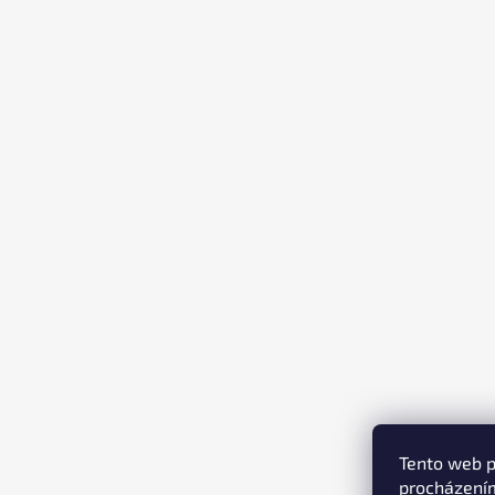
T
Í
Tento web p
procházením