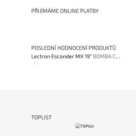
PŘIJÍMÁME ONLINE PLATBY
POSLEDNÍ HODNOCENÍ PRODUKTŮ
Lectron Esconder MX 19"
BOMBA CENA !!!
|
Hodnocení produktu je 4 z 5 hvězdiček.
Z
Á
TOPLIST
P
A