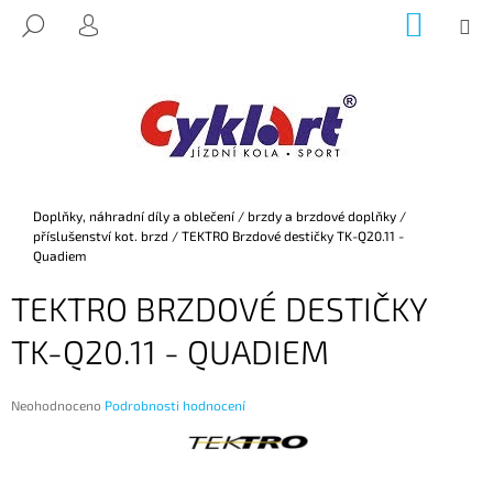
K
Přejít
NÁKUP
M
HLEDAT
na
KOŠÍK
O
PŘIHLÁŠENÍ
ZPĚT
ZPĚT
obsah
Š
Í
C
K
O
P
O
Domů
Doplňky, náhradní díly a oblečení
/
brzdy a brzdové doplňky
/
T
příslušenství kot. brzd
/
TEKTRO Brzdové destičky TK-Q20.11 -
Ř
Quadiem
E
TEKTRO BRZDOVÉ DESTIČKY
B
TK-Q20.11 - QUADIEM
U
J
E
Průměrné
Neohodnoceno
Podrobnosti hodnocení
hodnocení
T
produktu
E
je
0,0
N