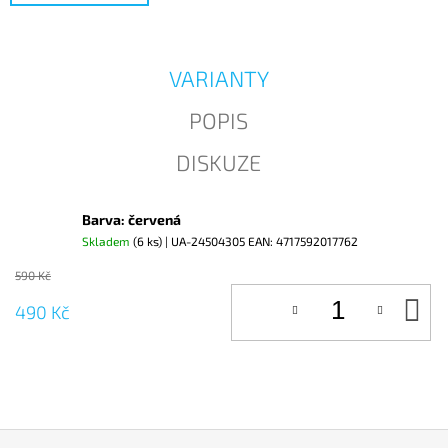
J
E
M
E
VARIANTY
POPIS
DISKUZE
Barva: červená
Skladem
(6 ks)
| UA-24504305
EAN:
4717592017762
590 Kč
D
490 Kč
KO