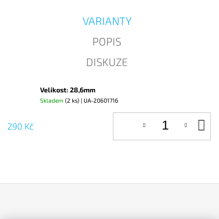
J
E
VARIANTY
M
E
POPIS
DISKUZE
Velikost: 28,6mm
Skladem
(2 ks)
| UA-20601716
D
290 Kč
KO
Z