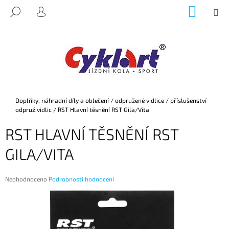
K
Přejít
NÁKUP
M
HLEDAT
na
KOŠÍK
O
PŘIHLÁŠENÍ
ZPĚT
ZPĚT
obsah
Š
Í
C
K
O
P
O
Domů
Doplňky, náhradní díly a oblečení
/
odpružené vidlice
/
příslušenství
T
odpruž.vidlic
/
RST Hlavní těsnění RST Gila/Vita
Ř
RST HLAVNÍ TĚSNĚNÍ RST
E
B
GILA/VITA
U
J
Průměrné
Neohodnoceno
Podrobnosti hodnocení
E
hodnocení
produktu
T
je
E
0,0
z
N