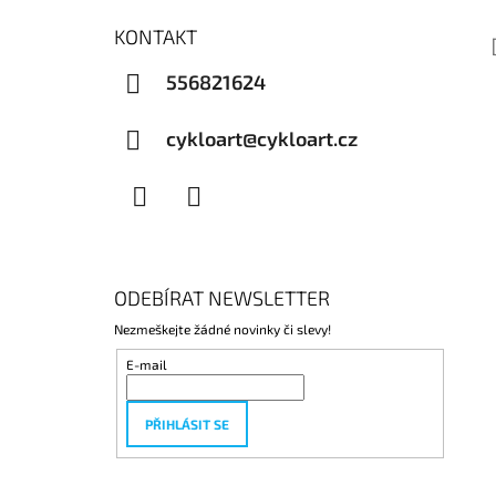
KONTAKT
556821624
cykloart@cykloart.cz
Facebook
Instagram
ODEBÍRAT NEWSLETTER
Nezmeškejte žádné novinky či slevy!
E-mail
PŘIHLÁSIT SE