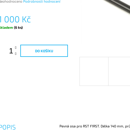
Průměrné
Neohodnoceno
Podrobnosti hodnocení
hodnocení
produktu
1 000 Kč
e
,0
Měrná
Skladem
(6 ks)
ena:
vězdiček.
DO KOŠÍKU
POPIS
Pevná osa pro RST F1RST. Délka 140 mm, p