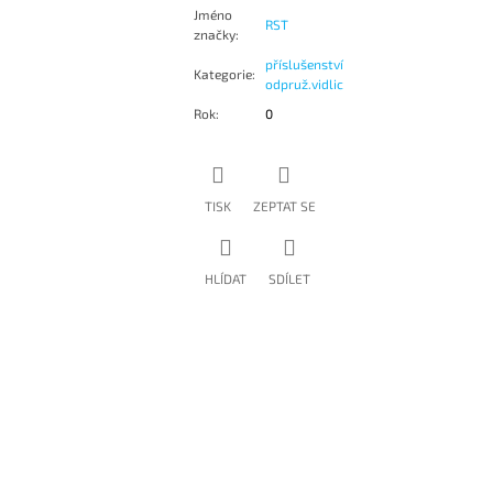
Jméno
RST
značky
:
příslušenství
Kategorie
:
odpruž.vidlic
Rok
:
0
TISK
ZEPTAT SE
HLÍDAT
SDÍLET