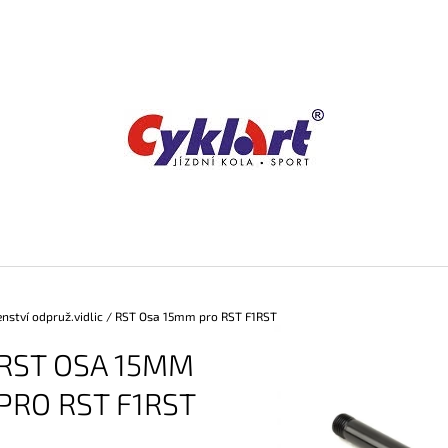
CO POTŘEBUJETE NAJÍT?
HLEDAT
DOPORUČUJEME
enství odpruž.vidlic
/
RST Osa 15mm pro RST F1RST
RST OSA 15MM
PRO RST F1RST