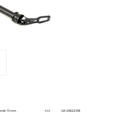
růměr 15 mm.
Kód
UA-20622108