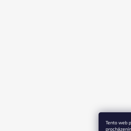
T
Í
Tento web p
procházením