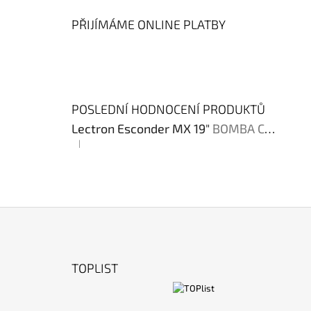
PŘIJÍMÁME ONLINE PLATBY
POSLEDNÍ HODNOCENÍ PRODUKTŮ
Lectron Esconder MX 19"
BOMBA CENA !!!
|
Hodnocení produktu je 4 z 5 hvězdiček.
Z
Á
TOPLIST
P
A