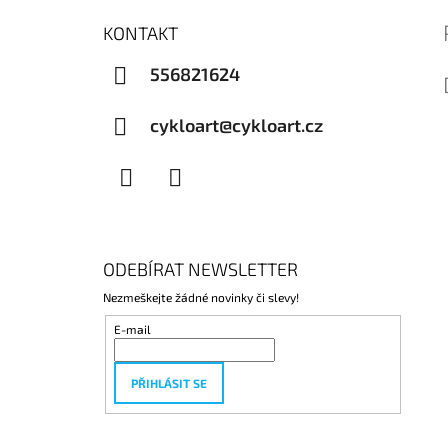
KONTAKT
556821624
cykloart@cykloart.cz
Facebook
Instagram
ODEBÍRAT NEWSLETTER
Nezmeškejte žádné novinky či slevy!
E-mail
PŘIHLÁSIT SE