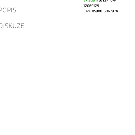
12060129
POPIS
EAN:
8590816067974
DISKUZE