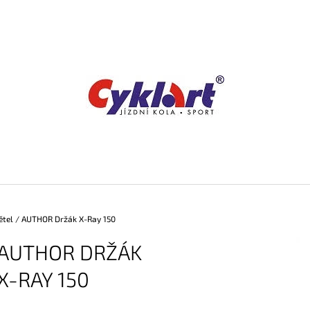
CO POTŘEBUJETE NAJÍT?
HLEDAT
DOPORUČUJEME
ětel
/
AUTHOR Držák X-Ray 150
AUTHOR DRŽÁK
X-RAY 150