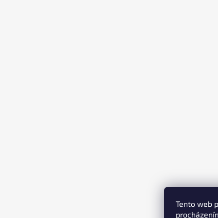
T
Í
Tento web p
procházením