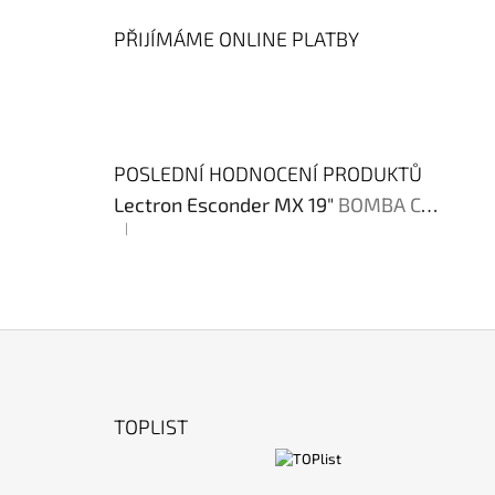
PŘIJÍMÁME ONLINE PLATBY
POSLEDNÍ HODNOCENÍ PRODUKTŮ
Lectron Esconder MX 19"
BOMBA CENA !!!
|
Hodnocení produktu je 4 z 5 hvězdiček.
Z
Á
TOPLIST
P
A