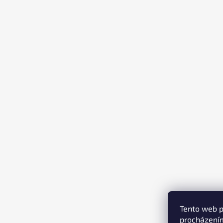
T
Í
Tento web p
procházením