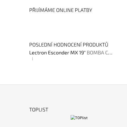
PŘIJÍMÁME ONLINE PLATBY
POSLEDNÍ HODNOCENÍ PRODUKTŮ
Lectron Esconder MX 19"
BOMBA CENA !!!
|
Hodnocení produktu je 4 z 5 hvězdiček.
Z
Á
TOPLIST
P
A