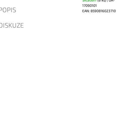
17090101
POPIS
EAN:
8590816023710
DISKUZE