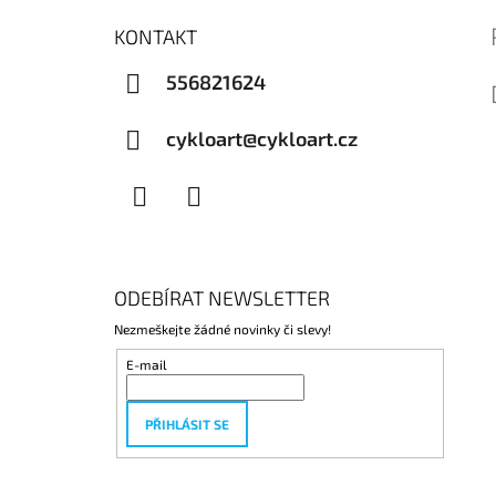
KONTAKT
556821624
cykloart@cykloart.cz
Facebook
Instagram
ODEBÍRAT NEWSLETTER
Nezmeškejte žádné novinky či slevy!
E-mail
PŘIHLÁSIT SE