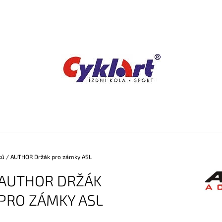
CO POTŘEBUJETE NAJÍT?
HLEDAT
DOPORUČUJEME
ků
/
AUTHOR Držák pro zámky ASL
AUTHOR DRŽÁK
PRO ZÁMKY ASL