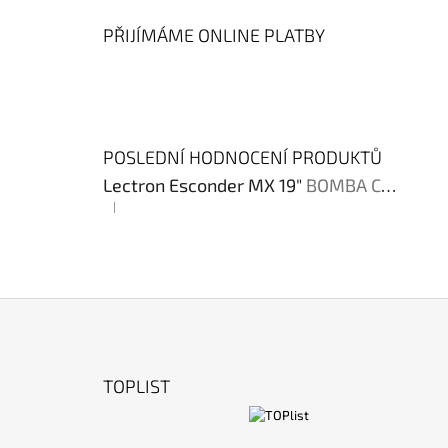
PŘIJÍMÁME ONLINE PLATBY
POSLEDNÍ HODNOCENÍ PRODUKTŮ
Lectron Esconder MX 19"
BOMBA CENA !!!
|
Hodnocení produktu je 4 z 5 hvězdiček.
Z
Á
TOPLIST
P
A