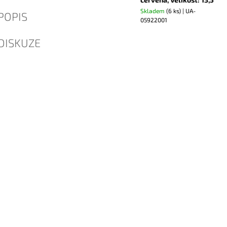
Skladem
(6 ks)
| UA-
POPIS
05922001
DISKUZE