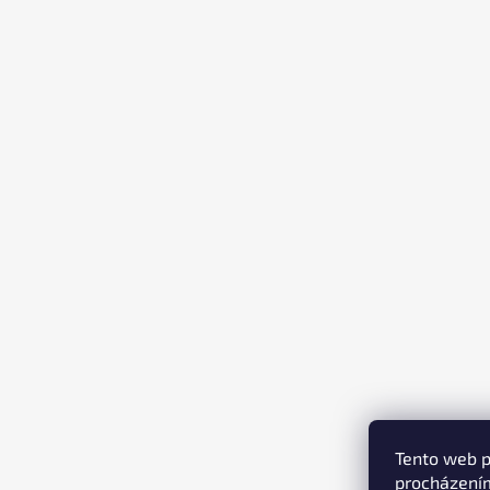
T
Í
Tento web p
procházením