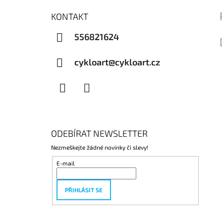
KONTAKT
556821624
cykloart@cykloart.cz
Facebook
Instagram
ODEBÍRAT NEWSLETTER
Nezmeškejte žádné novinky či slevy!
E-mail
PŘIHLÁSIT SE