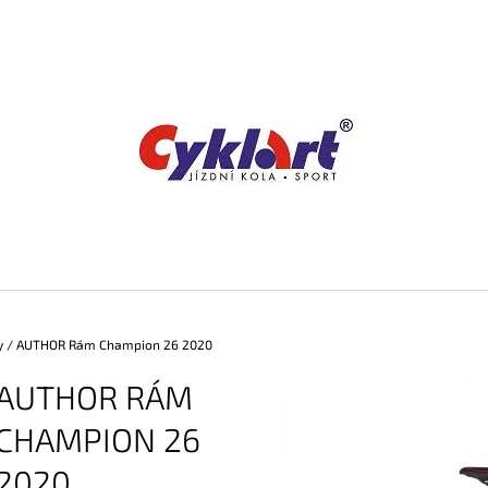
CO POTŘEBUJETE NAJÍT?
HLEDAT
DOPORUČUJEME
y
/
AUTHOR Rám Champion 26 2020
AUTHOR RÁM
CHAMPION 26
2020