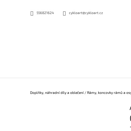
K
Přejít
na
O
556821624
cykloart@cykloart.cz
ZPĚT
ZPĚT
obsah
DO
DO
Š
OBCHODU
OBCHODU
Í
K
Domů
Doplňky, náhradní díly a oblečení
/
Rámy, koncovky rámů a os
P
O
S
T
R