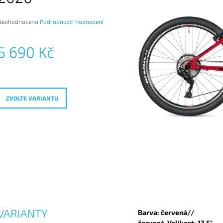
Průměrné
Neohodnoceno
Podrobnosti hodnocení
hodnocení
produktu
5 690 Kč
e
,0
Měrná
ena:
vězdiček.
ZVOLTE VARIANTU
VARIANTY
Barva: červená//
červená, Velikost: 13,5"