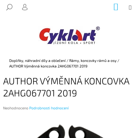
K
Přejít
NÁKUP
M
HLEDAT
na
KOŠÍK
O
PŘIHLÁŠENÍ
ZPĚT
ZPĚT
obsah
Š
Í
C
K
O
P
O
Domů
Doplňky, náhradní díly a oblečení
/
Rámy, koncovky rámů a osy
/
T
AUTHOR Výměnná koncovka 2AHG067701 2019
Ř
AUTHOR VÝMĚNNÁ KONCOVKA
E
B
2AHG067701 2019
U
J
Průměrné
Neohodnoceno
Podrobnosti hodnocení
E
hodnocení
produktu
T
je
E
0,0
z
N