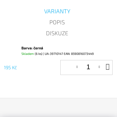
J
E
VARIANTY
M
E
POPIS
DISKUZE
Barva: černá
Skladem
(6 ks)
| UA-39710147
EAN:
8590816073449
D
195 Kč
KO
Z