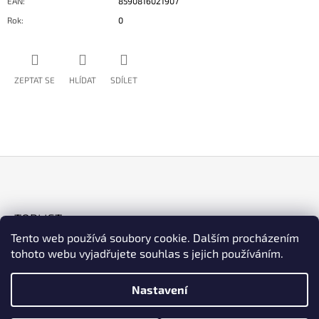
EAN
:
8590816021907
Rok
:
0
ZEPTAT SE
HLÍDAT
SDÍLET
Z
Á
TOPLIST
P
Tento web používá soubory cookie. Dalším procházením
A
tohoto webu vyjadřujete souhlas s jejich používáním.
T
Í
Nastavení
ESHOP
Facebook
Instagram