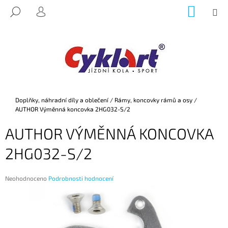
K
Přejít
NÁKUP
M
HLEDAT
na
KOŠÍK
O
PŘIHLÁŠENÍ
ZPĚT
ZPĚT
obsah
Š
Í
C
K
O
P
O
Domů
Doplňky, náhradní díly a oblečení
/
Rámy, koncovky rámů a osy
/
T
AUTHOR Výměnná koncovka 2HG032-S/2
Ř
AUTHOR VÝMĚNNÁ KONCOVKA
E
B
2HG032-S/2
U
J
Průměrné
Neohodnoceno
Podrobnosti hodnocení
E
hodnocení
produktu
T
je
E
0,0
z
N