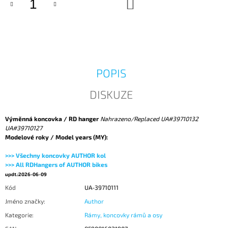
DO
KOŠÍKU
J
E
M
E
POPIS
DISKUZE
Výměnná koncovka / RD hanger
Nahrazeno/Replaced UA#39710132
UA#39710127
Modelové roky / Model years (MY):
>>> Všechny koncovky AUTHOR kol
>>> All RDHangers of AUTHOR bikes
updt.:2026-06-09
Kód
UA-39710111
Jméno značky
:
Author
Kategorie
:
Rámy, koncovky rámů a osy