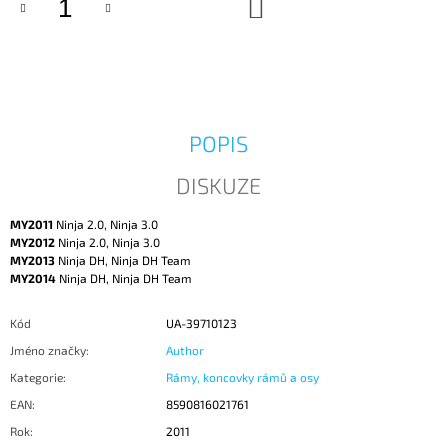
DO
KOŠÍKU
J
E
M
E
POPIS
DISKUZE
MY2011
Ninja 2.0, Ninja 3.0
MY2012
Ninja 2.0, Ninja 3.0
MY2013
Ninja DH, Ninja DH Team
MY2014
Ninja DH, Ninja DH Team
Kód
UA-39710123
Jméno značky
:
Author
Kategorie
:
Rámy, koncovky rámů a osy
EAN
:
8590816021761
Rok
:
2011