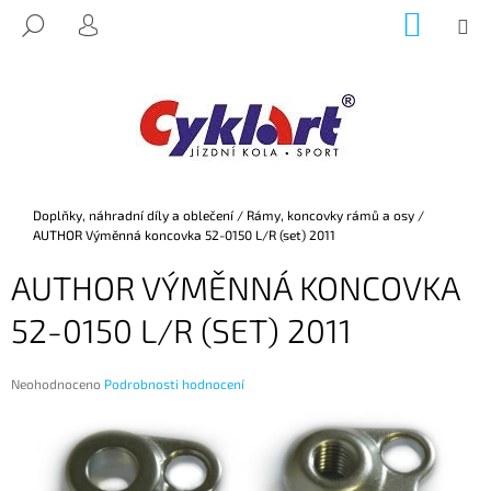
K
Přejít
NÁKUP
M
HLEDAT
na
KOŠÍK
O
PŘIHLÁŠENÍ
ZPĚT
ZPĚT
obsah
Š
Í
C
K
O
P
O
Domů
Doplňky, náhradní díly a oblečení
/
Rámy, koncovky rámů a osy
/
T
AUTHOR Výměnná koncovka 52-0150 L/R (set) 2011
Ř
AUTHOR VÝMĚNNÁ KONCOVKA
E
B
52-0150 L/R (SET) 2011
U
J
Průměrné
Neohodnoceno
Podrobnosti hodnocení
E
hodnocení
produktu
T
je
E
0,0
z
N