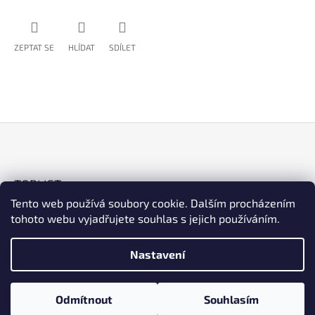
ZEPTAT SE
HLÍDAT
SDÍLET
Z
Á
TOPLIST
P
Tento web používá soubory cookie. Dalším procházením
A
tohoto webu vyjadřujete souhlas s jejich používáním.
T
Í
Nastavení
ESHOP
Facebook
Instagram
© 2026 Cykloart. Všechna práva vyhrazena.
Vytvořil Shoptet
Odmítnout
Souhlasím
Upravit nastavení cookies