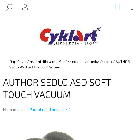
K
Přejít
NÁKUP
M
HLEDAT
na
KOŠÍK
O
PŘIHLÁŠENÍ
ZPĚT
ZPĚT
obsah
Š
Í
C
K
O
P
O
Domů
Doplňky, náhradní díly a oblečení
/
sedla a sedlovky
/
sedla
/
AUTHOR
T
Sedlo ASD Soft Touch Vacuum
Ř
AUTHOR SEDLO ASD SOFT
E
B
TOUCH VACUUM
U
J
Průměrné
Neohodnoceno
Podrobnosti hodnocení
E
hodnocení
produktu
T
je
E
0,0
z
N