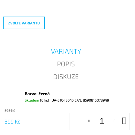
Měrná
J
cena:
E
M
E
ZVOLTE VARIANTU
VARIANTY
POPIS
DISKUZE
Barva: černá
Skladem
(6 ks)
| UA-31048045
EAN:
8590816078949
595 Kč
D
399 Kč
KO