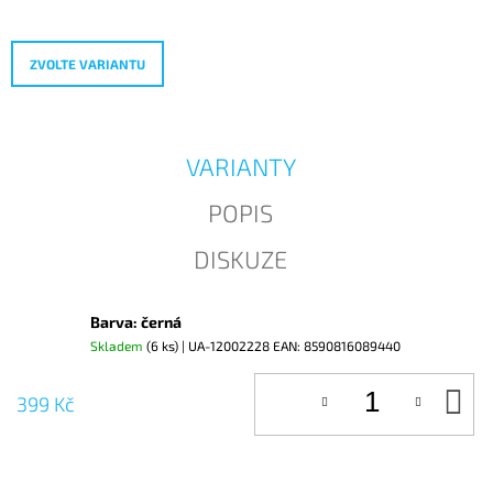
cena:
J
E
M
ZVOLTE VARIANTU
E
VARIANTY
POPIS
DISKUZE
Barva: černá
Skladem
(6 ks)
| UA-12002228
EAN:
8590816089440
D
399 Kč
KO