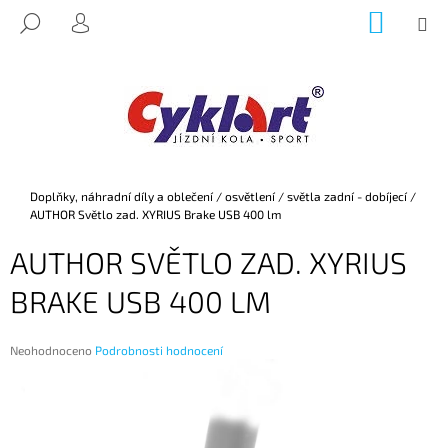
K
Přejít
NÁKUP
M
HLEDAT
na
KOŠÍK
O
PŘIHLÁŠENÍ
ZPĚT
ZPĚT
obsah
Š
Í
C
K
O
P
O
Domů
Doplňky, náhradní díly a oblečení
/
osvětlení
/
světla zadní - dobíjecí
/
T
AUTHOR Světlo zad. XYRIUS Brake USB 400 lm
Ř
AUTHOR SVĚTLO ZAD. XYRIUS
E
B
BRAKE USB 400 LM
U
J
Průměrné
Neohodnoceno
Podrobnosti hodnocení
E
hodnocení
produktu
T
je
E
0,0
z
N