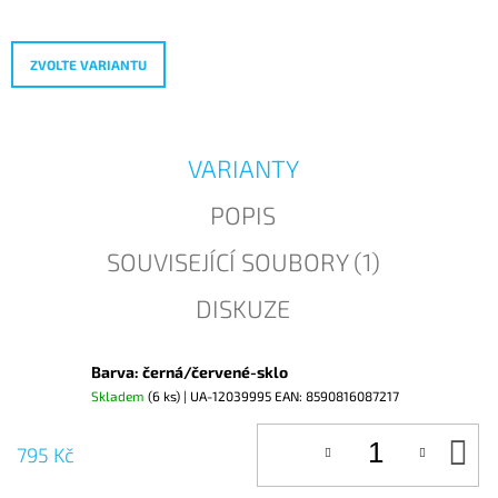
cena:
J
E
M
ZVOLTE VARIANTU
E
VARIANTY
POPIS
SOUVISEJÍCÍ SOUBORY (1)
DISKUZE
Barva: černá/červené-sklo
Skladem
(6 ks)
| UA-12039995
EAN:
8590816087217
D
795 Kč
KO