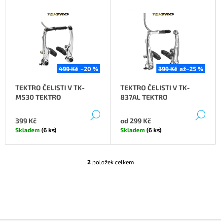
P
V
A
R
Ý
J
O
P
Í
D
I
T
U
S
?
K
P
499 Kč
–20 %
399 Kč
až
–25 %
T
R
TEKTRO ČELISTI V TK-
TEKTRO ČELISTI V TK-
Ů
O
M530 TEKTRO
837AL TEKTRO
D
DETAIL
DE
HLEDAT
U
399 Kč
od
299 Kč
K
Skladem
(6 ks)
Skladem
(6 ks)
T
D
Ů
O
2
položek celkem
O
P
V
O
L
R
Á
U
D
Č
A
U