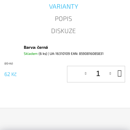
J
VARIANTY
E
M
POPIS
E
DISKUZE
Barva: černá
Skladem
(6 ks)
| UA-16310109
EAN:
8590816085831
89 Kč
D
62 Kč
KO
Z